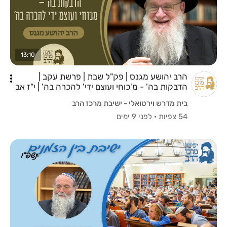
13:10
הרב יהושע מגנס | פק"ל שבת | פרשת עקב |
הדבקות בה' - מ'כוחי ועוצם ידי' להכרה בה' | י"ז אב
תשפ"ו
בית מדרש וירטואלי - ישיבת מרכז הרב
54 צפיות
·
לפני 9 ימים