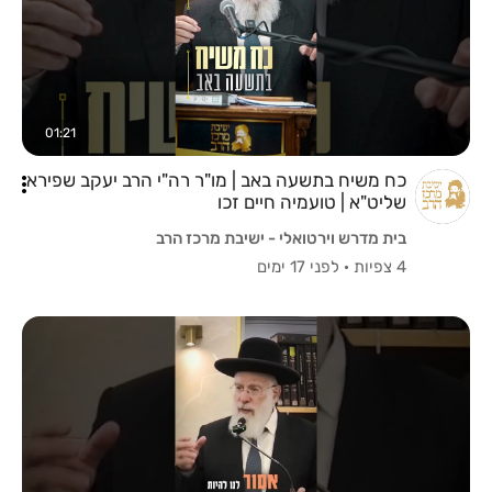
01:21
כח משיח בתשעה באב | מו"ר רה"י הרב יעקב שפירא
שליט"א | טועמיה חיים זכו
בית מדרש וירטואלי - ישיבת מרכז הרב
4 צפיות
·
לפני 17 ימים