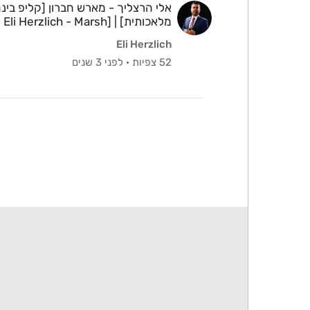
אלי הרצליך - מארש חברון [קליפ בינ
מלאכותית] | [Eli Herzlich - Marsh
Chevron [Clip AI
Eli Herzlich
52 צפיות
·
לפני 3 שנים