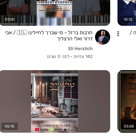
01:00
10:12
 /
חרבות ברזל - מי שברך לחיילינו 🇮🇱 / אבי
דרור ואלי הרצליך
Eli Herzlich
142 צפיות
·
לפני 3 שנים
00:15
03:58