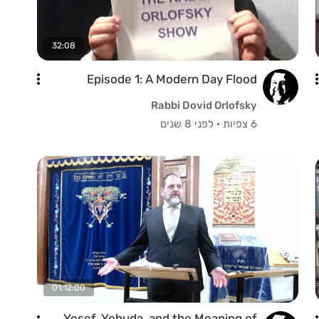
32:08
Episode 1: A Modern Day Flood
Rabbi Dovid Orlofsky
6 צפיות
·
לפני 8 שנים
01:12:00
Yosef, Yehuda, and the Meaning of