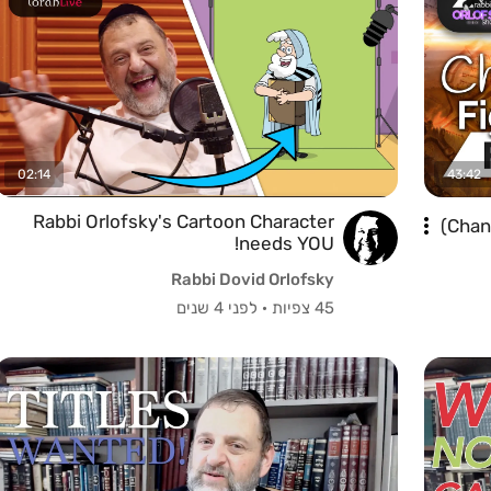
02:14
43:42
Rabbi Orlofsky's Cartoon Character
Chanu
needs YOU!
Rabbi Dovid Orlofsky
45 צפיות
·
לפני 4 שנים