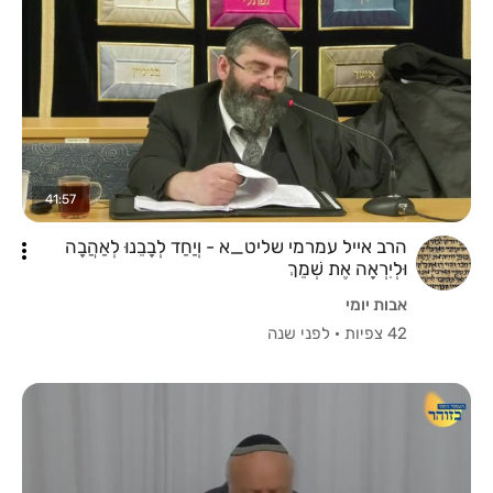
41:57
הרב אייל עמרמי שליט_א - וְיַחַד לְבָבֵנוּ לְאַהֲבָה
וּלְיִרְאָה אֶת שְׁמֵךְ
אבות יומי
42 צפיות
·
לפני שנה