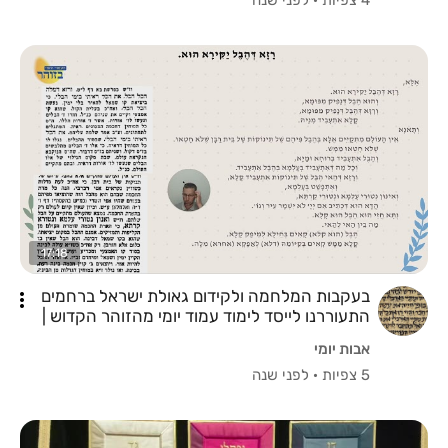
17:18
בעקבות המלחמה ולקידום גאולת ישראל ברחמים
התעוררנו לייסד לימוד עמוד יומי מהזוהר הקדוש |
פרשת בא |דף לט עמוד א | יד אייר | שיעור קצר
אבות יומי
5 צפיות
·
לפני שנה