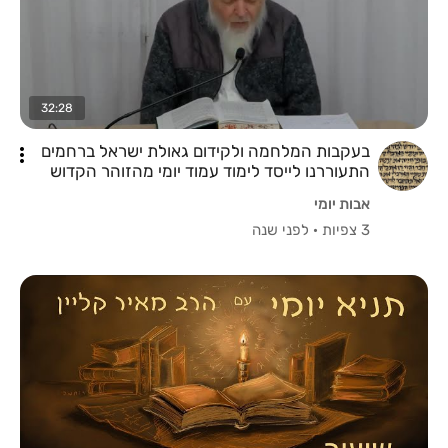
32:28
בעקבות המלחמה ולקידום גאולת ישראל ברחמים
התעוררנו לייסד לימוד עמוד יומי מהזוהר הקדוש
הרב יהושע ויצמן שליטא (כח שבט) - העמוד היומי
אבות יומי
בזוהר -
3 צפיות
·
לפני שנה