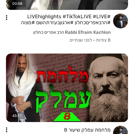
00:58
#LIVEhighlights #TikTokLIVE #LIVE
#הרבאפריםכחלון #ארגוןבעזרתהשם #מצוה
#תורה #הרכה #ברכה אפרים כחלון
Rabbi Efraim Kachlon הרב אפרים כחלון
8 צפיות
·
לפני שנתיים
43:57
מלחמת עמלק שיעור 8‎