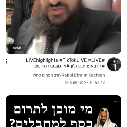
00:58
#LIVEhighlights #TikTokLIVE #LIVE
#הרבאפריםכחלון #ארגוןבעזרתהשם
#לייבהרבאפריםכחלון #מאניספרידמןכופר
Rabbi Efraim Kachlon הרב אפרים כחלון
12 צפיות
·
לפני שנתיים