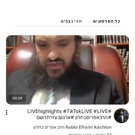
כל הסרטונים
הכי נצפים
00:59
#LIVEhighlights #TikTokLIVE #LIVE
#הרבאפריםכחלון #ארגוןבעזרתהשם
#לייבהרבאפריםכחלון #הרבירוןראובן
Rabbi Efraim Kachlon הרב אפרים כחלון
51 צפיות
·
לפני שנתיים