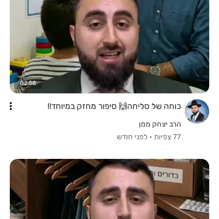
02:58
כוחה של סליחה🙌 סיפור מחזק במיוחד!!
הרב יצחק ממן
77 צפיות
·
לפני חודש