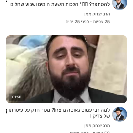
להסתפר? 💇‍♂️* הלכות תשעת הימים ושבוע שחל בו
תשעה באב
הרב יצחק ממן
25 צפיות
·
לפני 25 ימים
01:50
למה רבי עמוס גאוטה נרצח!? מסר חזק על פיטרתו
של צדיק!!
הרב יצחק ממן