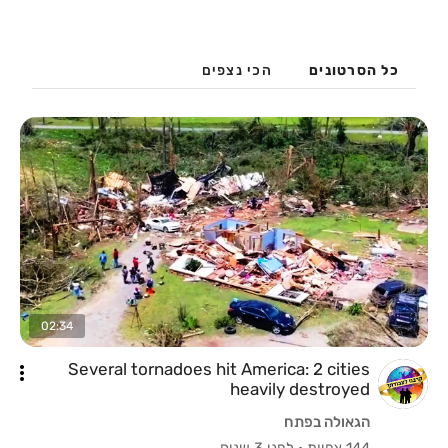
כל הסרטונים
הכי נצפים
02:34
Several tornadoes hit America: 2 cities
heavily destroyed
הגאולה בפתח
144 צפיות
·
לפני 3 שנים