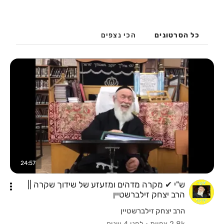
כל הסרטונים
הכי נצפים
24:57
ש"י ✔ מקרה מדהים ומזעזע של שידוך שקרה ||
הרב יצחק זילברשטיין
הרב יצחק זילברשטיין
2.8k צפיות
·
לפני 4 שנים