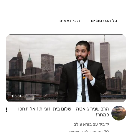
כל הסרטונים
הכי נצפים
05:51
הרב שניר גואטה - שלום בית וזוגיות I אל תחכו
למחר!
יד ביד עם בורא עולם
70 צפיות
·
לפני יומיים