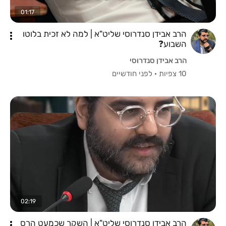
01:17
הרב אבידן סנדרוסי שליט"א | למה לא זכית בלוטו
השבוע❓️
הרב אבידן סנדרוסי
10 צפיות
·
לפני חודשיים
02:19
הרב אבידן סנדרוסי שליט"א | השקר שכמעט הרס