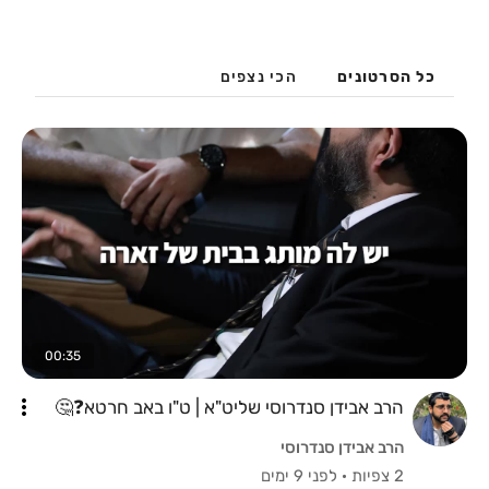
כל הסרטונים
הכי נצפים
00:35
הרב אבידן סנדרוסי שליט"א | ט"ו באב חרטא❓️🤔
הרב אבידן סנדרוסי
2 צפיות
·
לפני 9 ימים