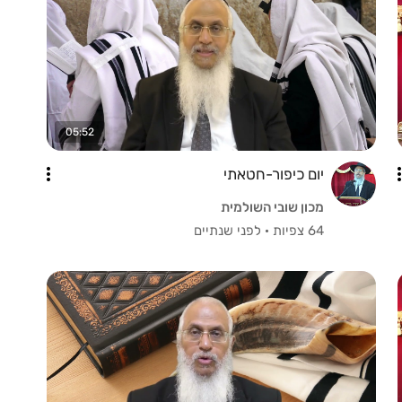
05:52
יום כיפור-חטאתי
מכון שובי השולמית
64 צפיות
·
לפני שנתיים