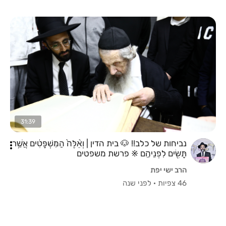
31:39
נביחות של כלב!! 🐶 בית הדין | וְאֵ֨לֶּה֙ הַמִּשְׁפָּטִ֔ים אֲשֶׁ֥ר
תָּשִׂ֖ים לִפְנֵיהֶֽם ※ פרשת משפטים
הרב ישי יפת
46 צפיות
·
לפני שנה