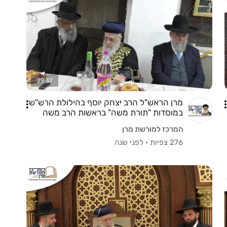
29:37
מרן הראש"ל הרב יצחק יוסף בהילולת הרש"ש
במוסדות "תורת משה" בראשות הרב משה
פתיחי שליט"א
המרכז למורשת מרן
276 צפיות
·
לפני שנה