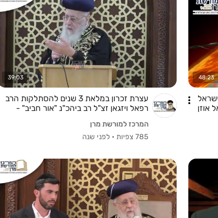
39:03
48:23
ישראל
עצרת זכרון במלאת 3 שנים להסתלקות הרב
 אוזן
רפאל ויזגאן זצ"ל רב ביהכ"נ "אור חביב" -
בהשתתפות מרן הראש"ל
המרכז למורשת מרן
785 צפיות
·
לפני שנה