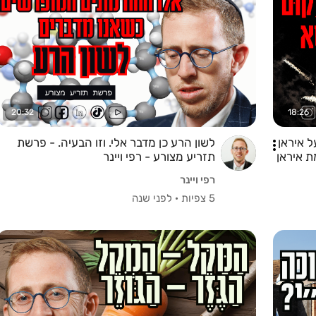
20:32
18:26
 איראן
לשון הרע כן מדבר אלי. וזו הבעיה. - פרשת
ת איראן
תזריע מצורע - רפי ויינר
רפי ויינר
5 צפיות
·
לפני שנה