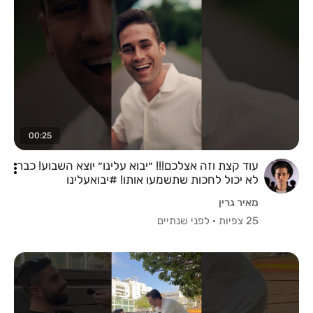
00:25
עוד קצת וזה אצלכם!!! ״יבוא עלינו״ יוצא השבוע! כבר
לא יכול לחכות שתשמעו אותו! #יבואעלינו
#שירחדש
מאיר גרין
25 צפיות
·
לפני שנתיים