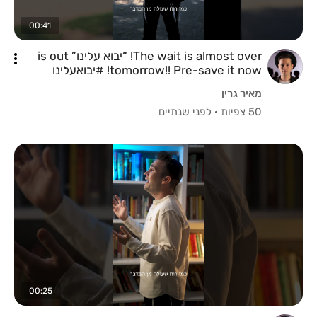
00:41
The wait is almost over! “יבוא עלינו” is out
tomorrow!! Pre-save it now! #יבואעלינו
מאיר גרין
50 צפיות
·
לפני שנתיים
00:25