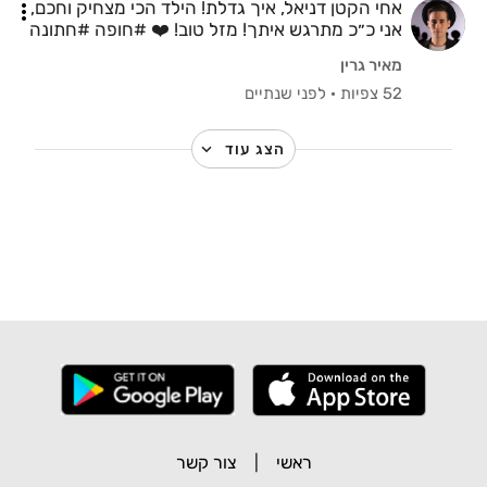
אחי הקטן דניאל, איך גדלת! הילד הכי מצחיק וחכם,
אני כ״כ מתרגש איתך! מזל טוב! ❤️ #חופה #חתונה
#אחים
מאיר גרין
52 צפיות
·
לפני שנתיים
הצג עוד
ראשי
|
צור קשר