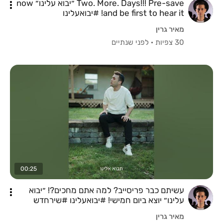
Two. More. Days!!! Pre-save ״יבוא עלינו״ now
and be first to hear it! #יבואעלינו
#jewishmusic
מאיר גרין
30 צפיות
·
לפני שנתיים
00:25
עשיתם כבר פריסייב? למה אתם מחכים?! ״יבוא
עלינו״ יוצא ביום חמישי! #יבואעלינו #שירחדש
#jewishmusic
מאיר גרין