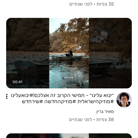
35 צפיות
·
לפני שנתיים
00:41
״יבוא עלינו״ - חמישי הקרוב זה אצלכם!#יבואעלינו
#מוזיקהישראלית #מוזיקהחדשה #שירחדש
#פריסייב
מאיר גרין
38 צפיות
·
לפני שנתיים