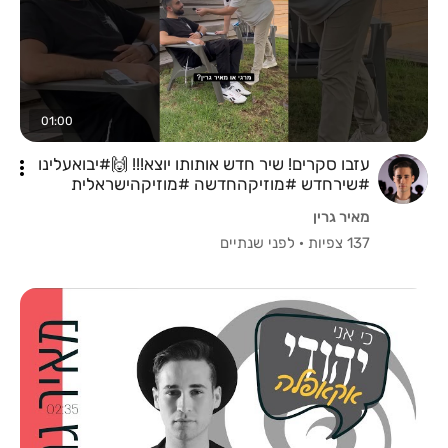
01:00
עזבו סקרים! שיר חדש אותותו יוצא!!! 🙌#יבואעלינו
#שירחדש #מוזיקהחדשה #מוזיקהישראלית
מאיר גרין
137 צפיות
·
לפני שנתיים