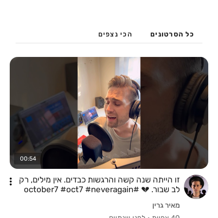
כל הסרטונים
הכי נצפים
00:54
זו הייתה שנה קשה והרגשות כבדים. אין מילים, רק
לב שבור. 💔 #october7 #oct7 #neveragain
מאיר גרין
40 צפיות
·
לפני שנתיים