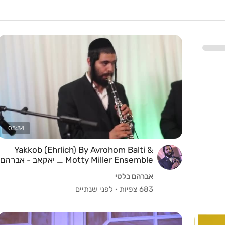
05:34
Yakkob (Ehrlich) By Avrohom Balti &
Motty Miller Ensemble _ יאקאב - אברהם
בלטי, ומוטי מילר ותזמרתו
אברהם בלטי
683 צפיות
·
לפני שנתיים