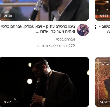
06:38
04:58
טשוב -
ניגון ברסלב עתיק - ויבא עמלק. אברהם בלטי
A
ואחיה אשר כהן אלורו _
אברהם בלטי
279 צפיות
·
לפני שנתיים
03:51
14:33