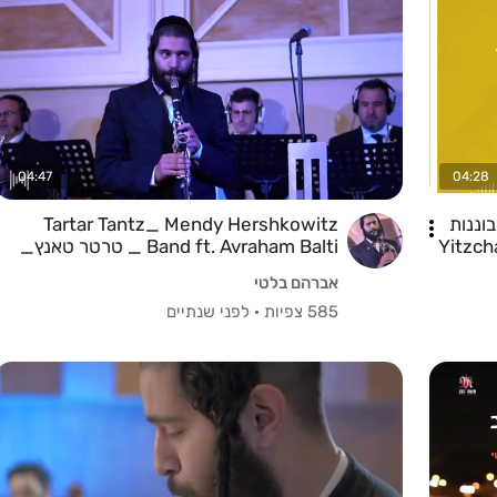
04:47
04:28
וננות
Tartar Tantz_ Mendy Hershkowitz
Yitzchak 
Band ft. Avraham Balti _ טרטר טאנץ_
תזמורת מנדי הרשקוביץ ואברהם בלטי
אברהם בלטי
585 צפיות
·
לפני שנתיים