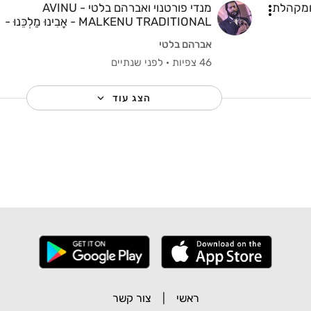
 ומקהלת
מנדי פורטנוי ואברהם בלטי - AVINU
MALKENU TRADITIONAL - אָבִינוּ מַלְכֵּנוּ -
Mendy Portnoy ft Balti.mp4
אברהם בלטי
46 צפיות
·
לפני שנתיים
הצג עוד
ראשי
|
צור קשר