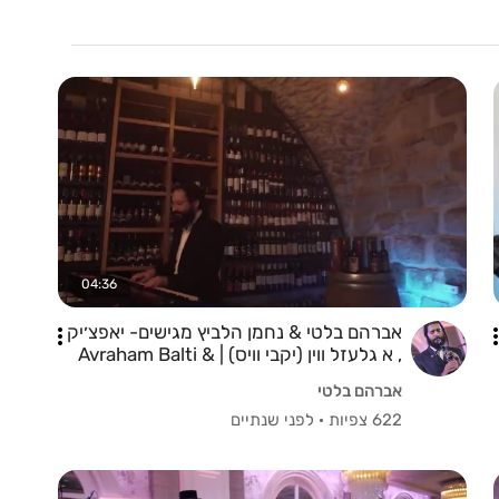
04:36
אברהם בלטי & נחמן הלביץ מגישים- יאפצ׳יק
, א גלעזל ווין (יקבי וויס) | Avraham Balti &
Nachman Helbitz.mp4
אברהם בלטי
622 צפיות
·
לפני שנתיים