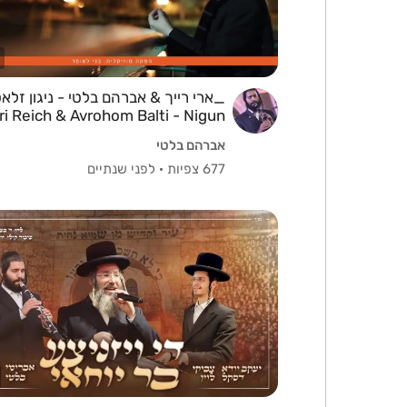
_ארי רייך & אברהם בלטי - ניגון זלא
ri Reich & Avrohom Balti - Nigun
Zlotshov.mp4
אברהם בלטי
677 צפיות
·
לפני שנתיים