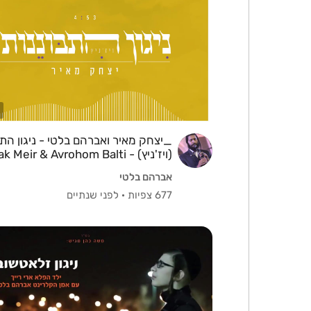
_יצחק מאיר ואברהם בלטי - ניגון התב
(ויז'ניץ) - Meir & Avrohom Balti
- Nigun Hitbonenut.mp4
אברהם בלטי
677 צפיות
·
לפני שנתיים