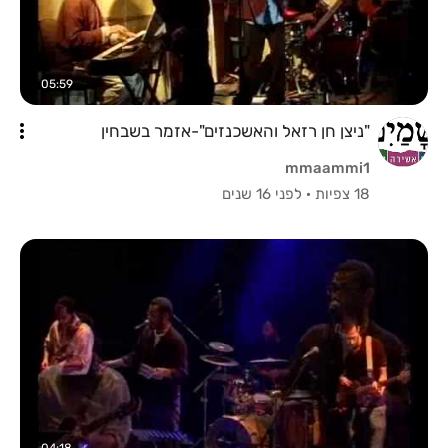
05:59
"ניצן חן רזאל והאשכנזים"-אזמר בשבחין
mmaammi1
18 צפיות
·
לפני 16 שנים
04:18