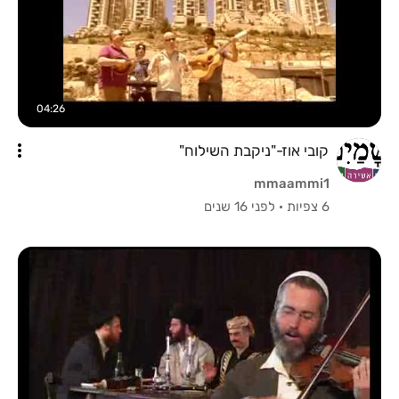
04:26
קובי אוז-"ניקבת השילוח"
mmaammi1
6 צפיות
·
לפני 16 שנים