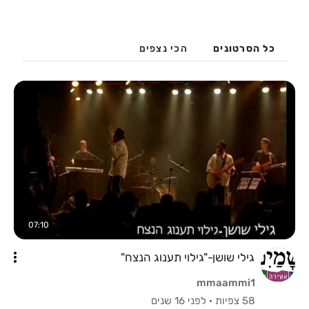
כל הסרטונים
הכי נצפים
07:10
גילי שושן-"גילוי תענוג הנצח"
mmaammi1
58 צפיות
·
לפני 16 שנים