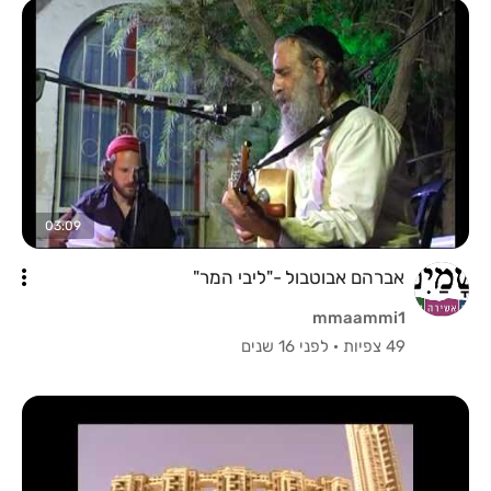
03:09
אברהם אבוטבול -"ליבי המר"
mmaammi1
49 צפיות
·
לפני 16 שנים