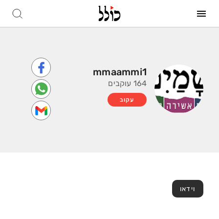
mmaammi1
164 עוקבים
עקוב
וידאו