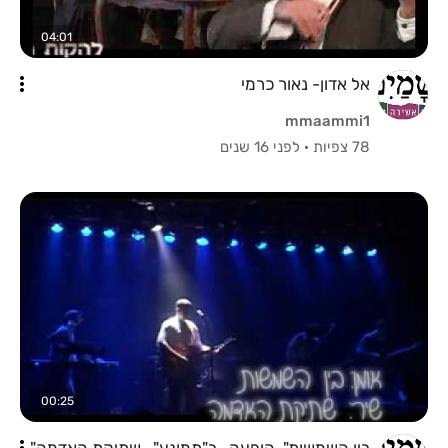
04:01
אל אדון- נאור כרמי
mmaammi1
78 צפיות
·
לפני 16 שנים
00:25
בין השמשות"-הופעה -ב"תמונע" -שתיקת האדמה"