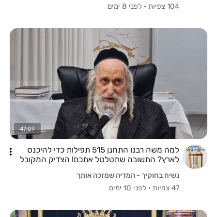
104 צפיות
·
לפני 8 ימים
47:09
למה משה רבנו התחנן 515 תפילות כדי להיכנס
לארץ? התשובה שתטלטל אתכם! הצדיק המקובל
הרב דב גרינצייג שליט"א
נשיח בחוקיך - המדיה שמזכה אותך
47 צפיות
·
לפני 10 ימים