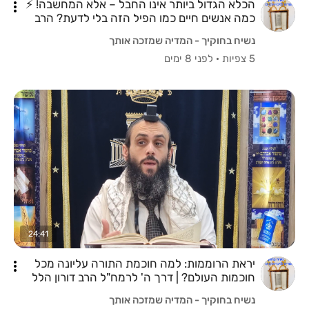
הכלא הגדול ביותר אינו החבל – אלא המחשבה! ⚡
כמה אנשים חיים כמו הפיל הזה בלי לדעת? הרב
אריאל משולם שליט"א
נשיח בחוקיך - המדיה שמזכה אותך
5 צפיות
·
לפני 8 ימים
24:41
יראת הרוממות: למה חוכמת התורה עליונה מכל
חוכמות העולם? | דרך ה' לרמח"ל הרב דורון הלל
שליט"א
נשיח בחוקיך - המדיה שמזכה אותך