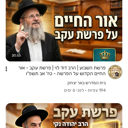
30:55
פרשת השבוע | הרב דוד לוי | פרשת עקב - אור
החיים הקדוש על הפרשה - טז' אב תשפ"ו
בית המדרש באר יצחק
194 צפיות
·
לפני 6 ימים