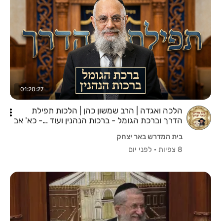
01:20:27
הלכה ואגדה | הרב שמשון כהן | הלכות תפילת
הדרך וברכת הגומל - ברכות הנהנין ועוד ...- כא' אב
תשפ"ו
בית המדרש באר יצחק
8 צפיות
·
לפני יום