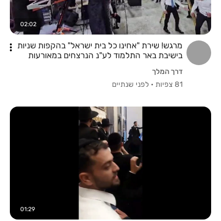
02:02
מרגש! שירת "אחינו כל בית ישראל" בהקפות שניות
בישיבת באר התלמוד לע"נ הנרצחים במאורעות
שמחת תורה תשפ"ד
דרך המלך
81 צפיות
·
לפני שנתיים
01:29