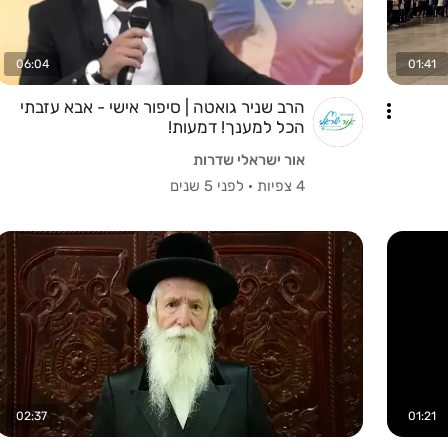
06:04
01:41
הרב שניר גואטה | סיפור אישי - אבא עזבתי
הכל למענך! דמעות!
אור ישראלי שדרות
4 צפיות
·
לפני 5 שנים
02:37
01:21