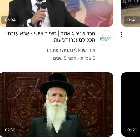
06:04
01:41
הרב שניר גואטה | סיפור אישי - אבא עזבתי
הכל למענך! דמעות!
אור ישראלי נתניה רמת חן
5 צפיות
·
לפני 5 שנים
02:37
01:21