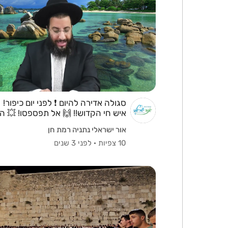
סגולה אדירה להיום ❗ לפני יום כיפור! 
איש חי הקדוש!! 🙌 אל תפספסו! 💥 הר
נגר
אור ישראלי נתניה רמת חן
10 צפיות
·
לפני 3 שנים