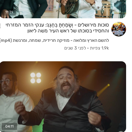
11:21
סוכות מירושלים - וְשָׂמַחְתָּ בְּחַגֶּךָ: ענקי הזמר המזרחי
והחסידי בסוכתו של ראש העיר משה ליאון
להשם הארץ ומלואה - מוזיקה חרידית, שמחה, ומרגשת (mp4)
1.9k צפיות
·
לפני 3 שנים
04:11