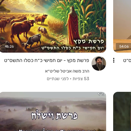
45:26
54:06
ס״ט
פרשת מקץ - יום חמישי כ״ח כסלו התשס״ט
הרב משה אביטל שליט״א
53 צפיות
·
לפני שנתיים