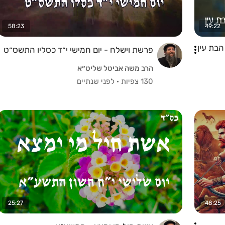
58:23
49:22
הבת עין
פרשת וישלח - יום חמישי י״ד כסליו התשס״ט
הרב משה אביטל שליט״א
130 צפיות
·
לפני שנתיים
25:27
48:25