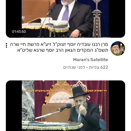
01:43:50
מרן רבנו עובדיה יוסף זצוק"ל זיע"א פרשת חיי שרה
תשס"ג המקדים הגאון הרב יוסף שרגא שליט"א
Maran's Satellite
622 צפיות
·
לפני שנתיים